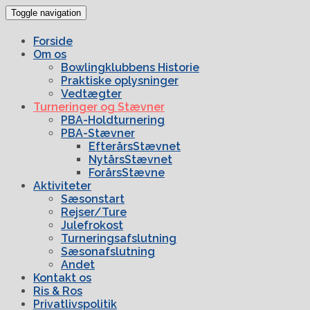
Toggle navigation
Forside
Om os
Bowlingklubbens Historie
Praktiske oplysninger
Vedtægter
Turneringer og Stævner
PBA-Holdturnering
PBA-Stævner
EfterårsStævnet
NytårsStævnet
ForårsStævne
Aktiviteter
Sæsonstart
Rejser/Ture
Julefrokost
Turneringsafslutning
Sæsonafslutning
Andet
Kontakt os
Ris & Ros
Privatlivspolitik